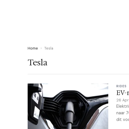
Home
›
Tesla
Tesla
RIDES
EV-r
26 Apr
Elektr
naar 7
dit vo