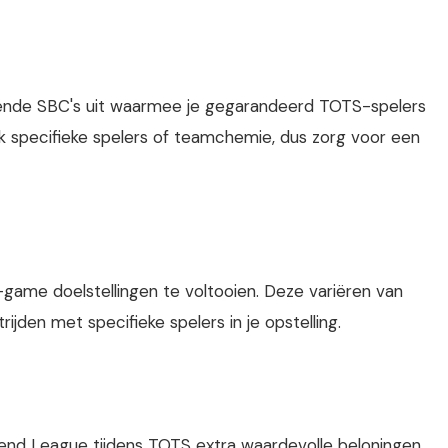
agende SBC's uit waarmee je gegarandeerd TOTS-spelers
k specifieke spelers of teamchemie, dus zorg voor een
-game doelstellingen te voltooien. Deze variëren van
jden met specifieke spelers in je opstelling.
end League tijdens TOTS extra waardevolle beloningen