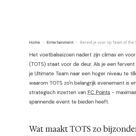
13 April 2025
·
6 min leestijd
Home
›
Entertainment
›
Bereid je voor op Team of the
Het voetbalseizoen nadert zijn climax en vo
(TOTS) staat voor de deur. Als je een ferven
je Ultimate Team naar een hoger niveau te tille
waarom TOTS zo'n belangrijk evenement is en h
strategisch inzetten van
FC Points
- maximaal 
spannende event te bieden heeft.
Wat maakt TOTS zo bijzonde