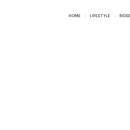
HOME
LIFESTYLE
RIDE
p Team of the
oints